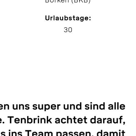
Borken (BKB)
Urlaubstage:
30