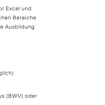
or Excel und
schen Bereiche
ne Ausbildung
glich)
aus (BWV) oder